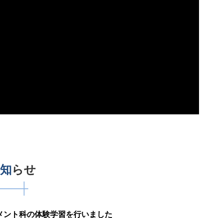
知
らせ
───┼
ネジメント科の体験学習を行いました