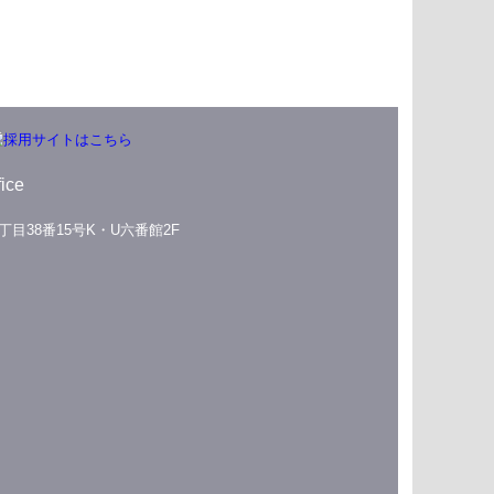
ice
1丁目38番15号K・U六番館2F