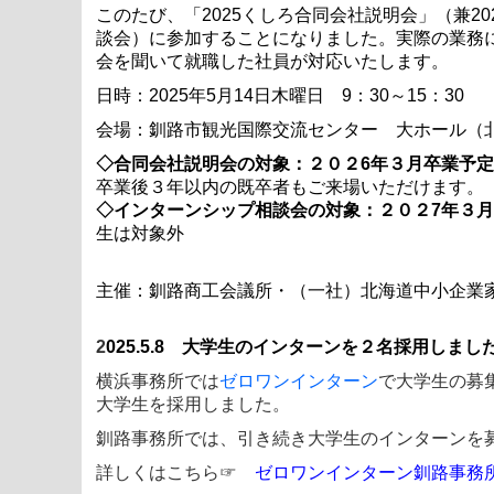
このたび、「2025
くしろ合同会社説明会」（兼2
談会）に参加することになりました。実際の業務
会を聞いて就職した社員が対応いたします。
日時：2025年5月14日木曜日 9：30～15：30
会場：釧路市観光国際交流センター 大ホール（北
◇合同会社説明会の対象：２０２6年３月卒業予
卒業後３年以内の既卒者もご来場いただけます。
◇インターンシップ相談会の対象：２０２7年３
生は対象外
主催：釧路商工会議所・（一社）北海道中小企業
2
025.5.8 大学生のインターンを２名採用しまし
横浜事務所では
ゼロワンインターン
で大学生の募
大学生を採用しました。
釧路事務所では、引き続き大学生のインターンを
詳しくはこちら☞
ゼロワンインターン釧路事務