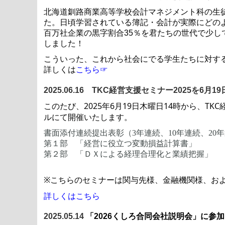
北海道釧路商業高等学校会計マネジメント科の生
た。日頃学習されている簿記・会計が実際にどの
百万社企業の黒字割合35％を君たちの世代で少
しました！
こういった、これから社会にでる学生たちに対す
詳しくは
こちら☞
2025.06.16
TKC経営支援セミナー2025を6月19
このたび、2025年6月19日木曜日14時から、
TK
ルにて開催いたします。
書面添付連続提出表彰（3年連続、10年連続、20
第１部 「経営に役立つ変動損益計算書」
第２部 「ＤＸによる経理合理化と業績把握」
※こちらのセミナーは関与先様、金融機関様、お
詳しくはこちら
2025.05.14
「2026くしろ合同会社説明会」に参