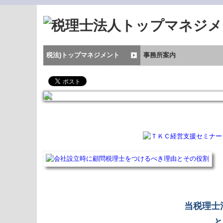
税法)トップマネジメント
事務所案内
事務所紹介
代表あいさつ
経営理念
交通案内
お知らせ
関連リンク
サイトマップ
当税理士
と