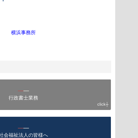
横浜事務所
━
━
行政書士業務
click┼
━
━
社会福祉法人の皆様へ