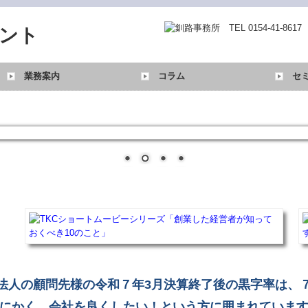
業務案内
コラム
セ
税務・会計業務
行政書士業務
病院・診療所の皆様へ
社会福祉法人の皆様へ
TKC関連リンク一覧
法人の顧問先様の令和７年3月決算終了後の黒字率は、
にかく、会社を良くしたい！という方に囲まれていま