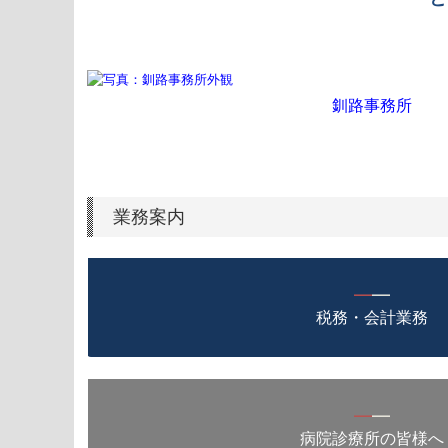
釧路事務所
業務案内
━
━
税務・会計業務
━
━
病院診療所の皆様へ