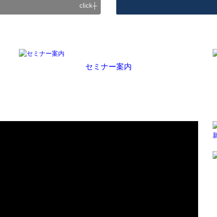
click┼
セミナー案内